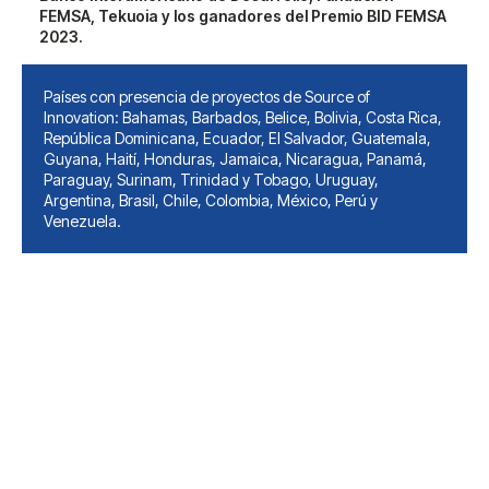
FEMSA, Tekuoia y los ganadores del Premio BID FEMSA
2023.
Países con presencia de proyectos de Source of
Innovation: Bahamas, Barbados, Belice, Bolivia, Costa Rica,
República Dominicana, Ecuador, El Salvador, Guatemala,
Guyana, Haití, Honduras, Jamaica, Nicaragua, Panamá,
Paraguay, Surinam, Trinidad y Tobago, Uruguay,
Argentina, Brasil, Chile, Colombia, México, Perú y
Venezuela.