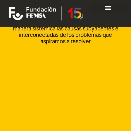
Diseñamos el futuro
Impulsamos soluciones que abordan de
Encendemos el futuro hoy
Diseñamos el futuro
15 hitos en 15 años
Celebramos nuestra historia
manera sistémica las causas subyacentes e
interconectadas de los problemas que
aspiramos a resolver